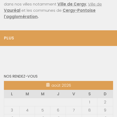
dans nos villes notamment
Ville de Cergy
,
Ville de
Vauréal
et les communes de
Cergy-Pontoise
l'agglomération
.
PLUS
NOS RENDEZ-VOUS
août 2026
L
M
M
J
V
S
D
1
2
3
4
5
6
7
8
9