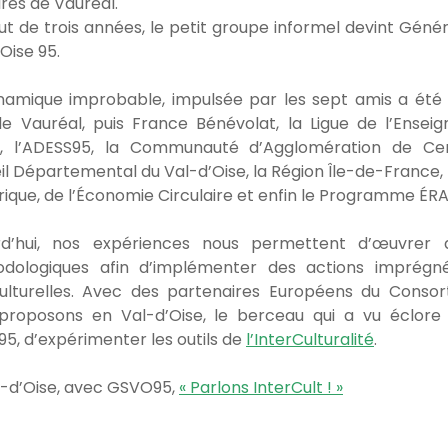
ires de Vauréal.
t de trois années, le petit groupe informel devint Génér
Oise 95.
namique improbable, impulsée par les sept amis a été 
 de Vauréal, puis France Bénévolat, la Ligue de l’Ense
e, l’ADESS95, la Communauté d’Agglomération de Cer
l Départemental du Val-d’Oise, la Région Île-de-France, 
ique, de l’Économie Circulaire et enfin le Programme ÉR
rd’hui, nos expériences nous permettent d’œuvrer 
dologiques afin d’implémenter des actions imprégn
culturelles. Avec des partenaires Européens du Conso
proposons en Val-d’Oise, le berceau qui a vu éclore l
5, d’expérimenter les outils de
l’InterCulturalité
.
l-d’Oise, avec GSVO95,
« Parlons InterCult ! »