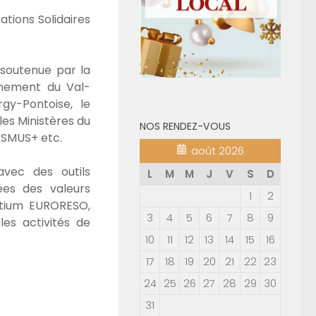
ations Solidaires
soutenue par la
ignement du Val-
gy-Pontoise, le
les Ministères du
NOS RENDEZ-VOUS
ASMUS+ etc.
août 2026
avec des outils
L
M
M
J
V
S
D
ées des valeurs
1
2
rtium EURORESO,
3
4
5
6
7
8
9
es activités de
10
11
12
13
14
15
16
17
18
19
20
21
22
23
24
25
26
27
28
29
30
31