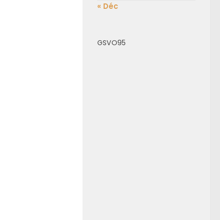
« Déc
GSVO95