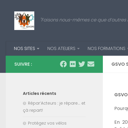
Skip to content
"Faisons nous-mêmes ce que d’autres n
NOS SITES
NOS ATELIERS
NOS FORMATIONS
SUIVRE :
GSVO S
Articles récents
GSVO9
Répar’Acteurs : je répare… et
Pourqu
çà repart!
En 20
Protégez vos vélos