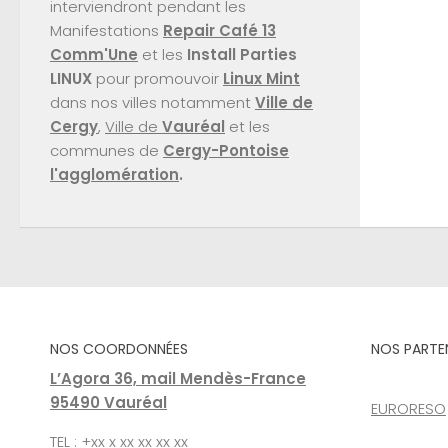
interviendront pendant les
Manifestations
Repair Café 13
Comm'Une
et les
Install Parties
LINUX
pour promouvoir
Linux Mint
dans nos villes notamment
Ville de
Cergy
,
Ville de
Vauréal
et les
communes de
Cergy-Pontoise
l'agglomération
.
NOS COORDONNÉES
NOS PARTE
L’Agora 36, mail Mendès-France
95490 Vauréal
EURORESO
TEL : +xx x xx xx xx xx