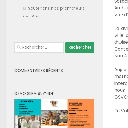
Solida
Au bou
Soutenons nos promoteurs
Val-d’
du local
La dy
Ville
d’Ois
Rechercher :
Consei
Numér
Aujou
COMMENTAIRES RÉCENTS
métho
inter
nous 
GSVO SERV 95Y’-IDF
GSVO9
En Va